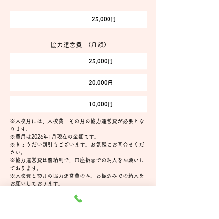
​入校費
​25,000円
協力運営費 (月額)
​課税世帯
25,000円
​非課税世帯
20,000円
​生活保護世帯
​10,000円
※入校月には、入校費＋その月の協力運営費が必要とな
ります。
​※費用は2026年1月現在の金額です。
※きょうだい割引もございます。お気軽にお問合せくだ
さい。
​※協力運営費は前納制で、口座振替での納入をお願いし
ております。
※入校費と初月の協力運営費のみ、お振込みでの納入を
お願いしております。