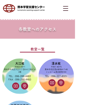
各教室への​アクセス
​教室一覧
大江校
清水校
〒862-0971
〒861-8075
​熊本市中央区大江三丁目6-8 三祐ビル
​熊本市北区清水新地4-7-46
3階
​シャローム清水新地103
TEL :
096-288-4482
TEL :
096-327-8321
FAX :
096-288-4483