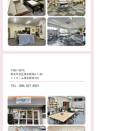
​清水校
〒861-8075
​熊本市北区清水新地4-7-46
​シャローム清水新地103
TEL :
096-327-8321