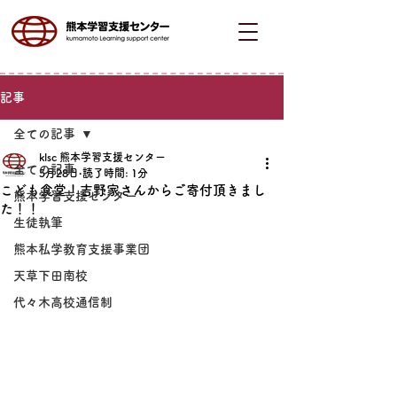
記事
全ての記事
klsc 熊本学習支援センター
全ての記事
5月28日
読了時間: 1分
こども食堂！吉野家さんからご寄付頂きまし
熊本学習支援センター
た！！
生徒執筆
熊本私学教育支援事業団
天草下田南校
代々木高校通信制