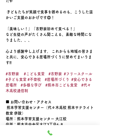
た✨
 子どもたちが笑顔で食事を囲めるのも、こうした温
かいご支援のおかげです😊！
「美味しい！」「吉野家初めて食べる！」
など生徒の声がたくさん聞こえる、素敵な時間にな
りました、、、
心より感謝申し上げます。 これからも地域の皆さま
と共に、安心できる居場所づくりに努めてまいりま
す‼️
#吉野家
#こども食堂
#吉野家
#フリースクール
#子ども食堂
#不登校
#居場所づくり
#安心できる
居場所
#多様な学び
#熊本市こども食堂
#代々
木高校通信制
■ お問い合わせ・アクセス 
 熊本学習支援センター（代々木高校 熊本サテライト
教室 併設）
場所：熊本学習支援センター 大江校
住所：熊本市中央区大江3丁目6-8 
電話：096-288-4482 