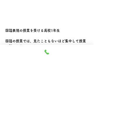
国語表現の授業を受ける高校1年生
国語の授業では、見たこともないほど集中して授業
を聞く生徒さんたちが！
年に１度しかないスクーリングのため緊張もあった
ようですが、みんなお馴染み中尾先生の授業で一生
懸命頑張ることができていました。
体育と特別活動は台風のため、冬に延期となってし
まいましたが、
冬季のスクーリングもみんなで頑張れるといいです
ね☆彡