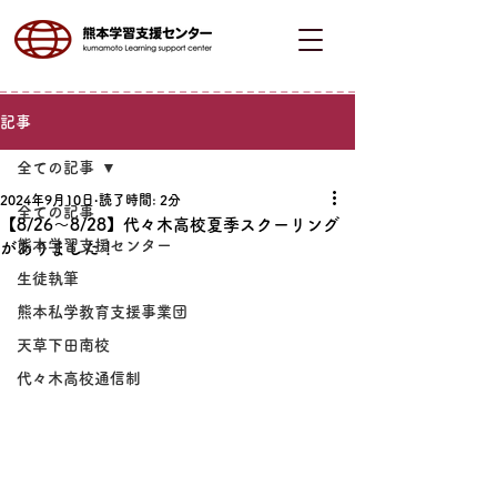
記事
全ての記事
2024年9月10日
読了時間: 2分
全ての記事
【8/26～8/28】代々木高校夏季スクーリング
熊本学習支援センター
がありました！
生徒執筆
熊本私学教育支援事業団
天草下田南校
代々木高校通信制