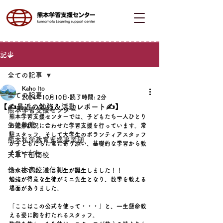
記事
全ての記事
Kaho Ito
全ての記事
2024年10月10日
読了時間: 2分
【✍最近の勉強＆活動レポート✍】
熊本学習支援センター
熊本学習支援センターでは、子どもたち一人ひとり
生徒執筆
の進捗状況に合わせた学習支援を行っています。常
駐スタッフ、そして大学生のボランティアスタッフ
熊本私学教育支援事業団
が子どもたちに常に寄り添い、基礎的な学習から教
えています。
天草下田南校
代々木高校通信制
清水校では、ミニ先生が誕生しました！！
勉強が得意な生徒がミニ先生となり、数学を教える
場面がありました。
「ここはこの公式を使って・・・」と、一生懸命教
える姿に胸を打たれるスタッフ。