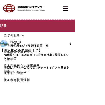
記事
全ての記事
Kaho Ito
全ての記事
2024年12月5日
読了時間: 1分
【清水校にゆず誕生！？】
熊本学習支援センター
清水校では、毎週火曜日に音楽の授業を開催してい
生徒執筆
ます！
熊本私学教育支援事業団
今回は、ギターだけでなくテナーサックスや篠笛を
演奏してみました！
天草下田南校
代々木高校通信制