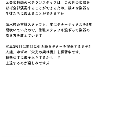
元音楽教師のベテランスタッフは、この世の楽器を
ほぼ全部演奏することができるため、様々な楽器を
生徒たちに教えることができます✨️
清水校の常駐スタッフも、実はテナーサックスを5年
間吹いていたので、常駐スタッフも混ざって楽器の
吹き方を教えています！
写真3枚目は前回に引き続きギターを演奏する男子2
人組。ゆずの「栄光の架け橋」を練習中です。
将来ゆずに弟子入りするかも！？
上達するのが楽しみです🎶